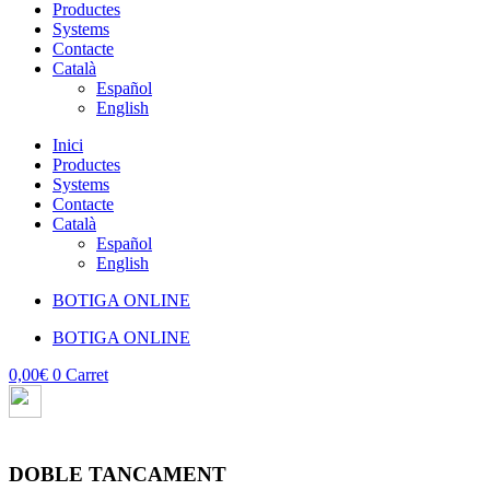
Productes
Systems
Contacte
Català
Español
English
Inici
Productes
Systems
Contacte
Català
Español
English
BOTIGA ONLINE
BOTIGA ONLINE
0,00
€
0
Carret
DOBLE TANCAMENT