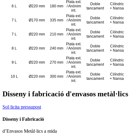
Plata ext.
Doble
Cilíndric
6 L
Ø220 mm
180 mm
/ Anònim
tancament
+ Nansa
int.
Plata ext.
Doble
Cilíndric
7 L
Ø170 mm
335 mm
/ Anònim
tancament
+ Nansa
int.
Plata ext.
Doble
Cilíndric
7 L
Ø220 mm
210 mm
/ Anònim
tancament
+ Nansa
int.
Plata ext.
Doble
Cilíndric
8 L
Ø220 mm
240 mm
/ Anònim
tancament
+ Nansa
int.
Plata ext.
Doble
Cilíndric
9 L
Ø220 mm
270 mm
/ Anònim
tancament
+ Nansa
int.
Plata ext.
Doble
Cilíndric
10 L
Ø220 mm
300 mm
/ Anònim
tancament
+ Nansa
int.
Disseny i fabricació d'envasos metàl·lics
Sol·licita pressupost
Disseny i Fabricació
d’Envasos Metàl·lics a mida