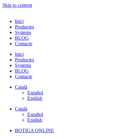
Skip to content
Inici
Productes
Systems
BLOG
Contacte
Inici
Productes
Systems
BLOG
Contacte
Català
Español
English
Català
Español
English
BOTIGA ONLINE