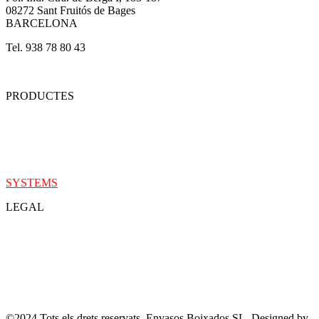
08272 Sant Fruitós de Bages
BARCELONA
Tel. 938 78 80 43
envasos@boixados.com
PRODUCTES
ALIMENTARI
PHARMA
INDUSTRIAL
MARKETING
SYSTE
M
S
LEGAL
PRIVACITAT
COOKIES
AVÍS LEGAL
DEVOLUCIONS
©2024 Tots els drets reservats. Envasos Boixados SL. Designed by