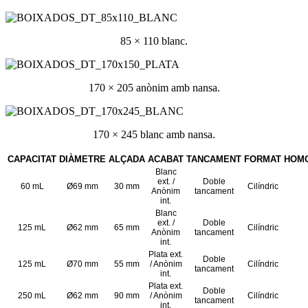
85 × 110 blanc.
170 × 205 anònim amb nansa.
170 × 245 blanc amb nansa.
CAPACITAT
DIÀMETRE
ALÇADA
ACABAT
TANCAMENT
FORMAT
HOM
Blanc
ext. /
Doble
60 mL
Ø69 mm
30 mm
Cilíndric
Anònim
tancament
int.
Blanc
ext. /
Doble
125 mL
Ø62 mm
65 mm
Cilíndric
Anònim
tancament
int.
Plata ext.
Doble
125 mL
Ø70 mm
55 mm
/ Anònim
Cilíndric
tancament
int.
Plata ext.
Doble
250 mL
Ø62 mm
90 mm
/ Anònim
Cilíndric
tancament
int.