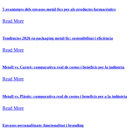
5 avantatges dels envasos metàl·lics per als productes farmacèutics
Read More
Tendències 2026 en packaging metàl·lic: sostenibilitat i eficiència
Read More
Metall vs. Cartró: comparativa real de costos i beneficis per la indústria
Read More
Metall vs. Plàstic: comparativa real de costos i beneficis per a la indústria
Read More
Envasos personalitzats: funcionalitat i branding