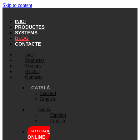
Skip to content
INICI
PRODUCTES
SYSTEMS
BLOG
CONTACTE
Inici
Productes
Systems
BLOG
Contacte
CATALÀ
Español
English
Català
Español
English
BOTIGA
ONLINE