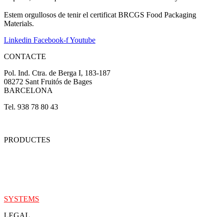
Estem orgullosos de tenir el certificat BRCGS Food Packaging
Materials.
Linkedin
Facebook-f
Youtube
CONTACTE
Pol. Ind. Ctra. de Berga I, 183-187
08272 Sant Fruitós de Bages
BARCELONA
Tel. 938 78 80 43
envasos@boixados.com
PRODUCTES
ALIMENTARI
PHARMA
INDUSTRIAL
MARKETING
SYSTE
M
S
LEGAL