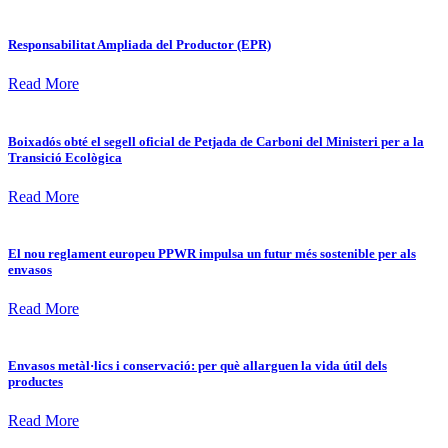
Responsabilitat Ampliada del Productor (EPR)
Read More
Boixadós obté el segell oficial de Petjada de Carboni del Ministeri per a la
Transició Ecològica
Read More
El nou reglament europeu PPWR impulsa un futur més sostenible per als
envasos
Read More
Envasos metàl·lics i conservació: per què allarguen la vida útil dels
productes
Read More