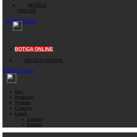
BOTIGA
ONLINE
0,00
€
0
Carret
BOTIGA ONLINE
BOTIGA ONLINE
0,00
€
0
Carret
Inici
Productes
Systems
Contacte
Català
Español
English