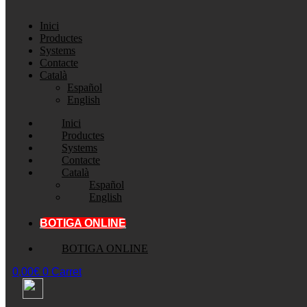
Inici
Productes
Systems
Contacte
Català
Español
English
Inici
Productes
Systems
Contacte
Català
Español
English
BOTIGA ONLINE
BOTIGA ONLINE
0,00
€
0
Carret