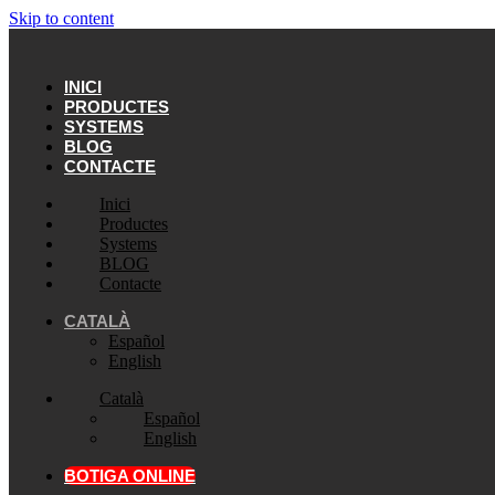
Skip to content
INICI
PRODUCTES
SYSTEMS
BLOG
CONTACTE
Inici
Productes
Systems
BLOG
Contacte
CATALÀ
Español
English
Català
Español
English
BOTIGA ONLINE