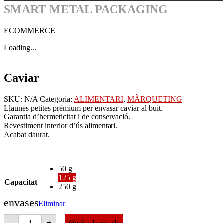
SMART METAL PACKAGING
ECOMMERCE
Loading...
Caviar
SKU:
N/A
Categoria:
ALIMENTARI
,
MÀRQUETING
Llaunes petites prèmium per envasar caviar al buit.
Garantia d’hermeticitat i de conservació.
Revestiment interior d’ús alimentari.
Acabat daurat.
50 g
125 g
Capacitat
250 g
envases
Eliminar
Caviar
-
+
Afegir a la cistella